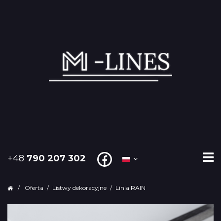
+48
790 207 302
/
Oferta
/
Listwy dekoracyjne
/
Linia RAIN