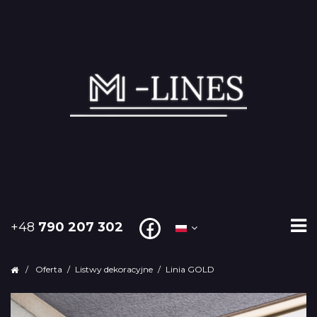
+48
790 207 302
/
Oferta
/
Listwy dekoracyjne
/
Linia GOLD