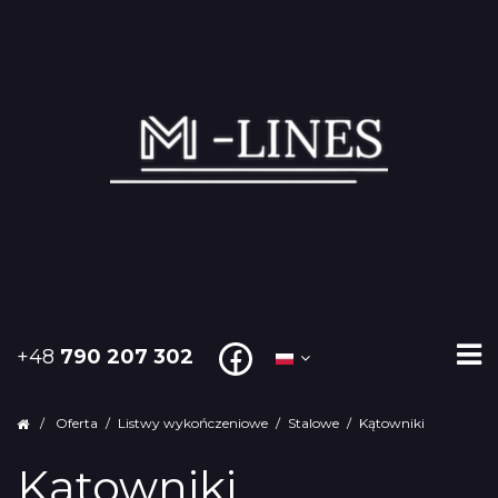
+48
790 207 302
/
Oferta
/
Listwy wykończeniowe
/
Stalowe
/
Kątowniki
Kątowniki