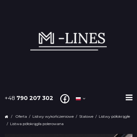
+48
790 207 302
/
Oferta
/
Listwy wykończeniowe
/
Stalowe
/
Listwy półokrągłe
/
Listwa półokrągła polerowana